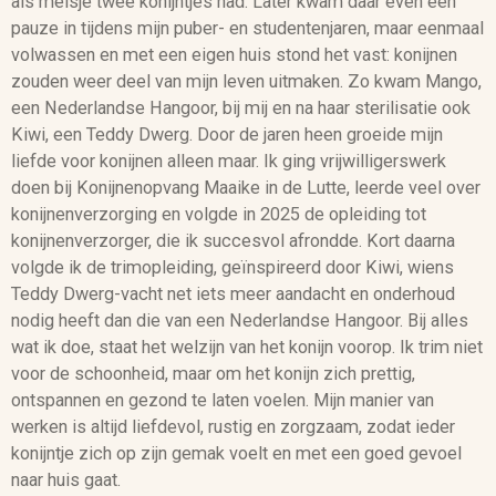
als meisje twee konijntjes had. Later kwam daar even een
pauze in tijdens mijn puber- en studentenjaren, maar eenmaal
volwassen en met een eigen huis stond het vast: konijnen
zouden weer deel van mijn leven uitmaken. Zo kwam Mango,
een Nederlandse Hangoor, bij mij en na haar sterilisatie ook
Kiwi, een Teddy Dwerg. Door de jaren heen groeide mijn
liefde voor konijnen alleen maar. Ik ging vrijwilligerswerk
doen bij Konijnenopvang Maaike in de Lutte, leerde veel over
konijnenverzorging en volgde in 2025 de opleiding tot
konijnenverzorger, die ik succesvol afrondde. Kort daarna
volgde ik de trimopleiding, geïnspireerd door Kiwi, wiens
Teddy Dwerg-vacht net iets meer aandacht en onderhoud
nodig heeft dan die van een Nederlandse Hangoor. Bij alles
wat ik doe, staat het welzijn van het konijn voorop. Ik trim niet
voor de schoonheid, maar om het konijn zich prettig,
ontspannen en gezond te laten voelen. Mijn manier van
werken is altijd liefdevol, rustig en zorgzaam, zodat ieder
konijntje zich op zijn gemak voelt en met een goed gevoel
naar huis gaat.